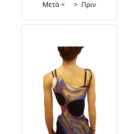
Μετά < > Πριν