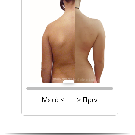
Μετά < > Πριν