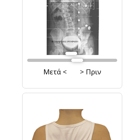
Μετά < > Πριν