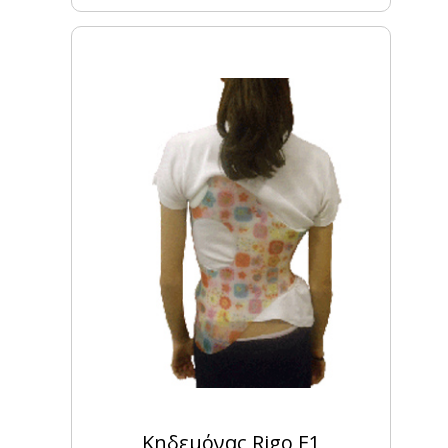
Κηδεμόνας Rigo E1