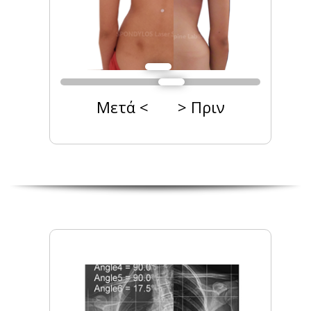
Μετά < > Πριν