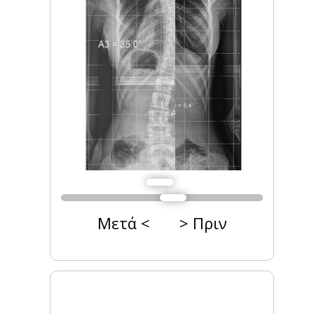
Μετά < > Πριν