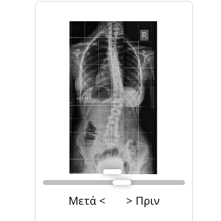
Μετά < > Πριν