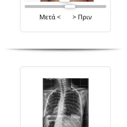
Μετά < > Πριν