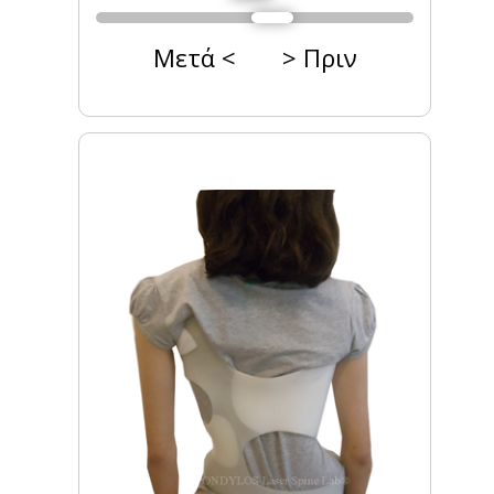
Μετά < > Πριν