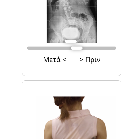
Μετά < > Πριν