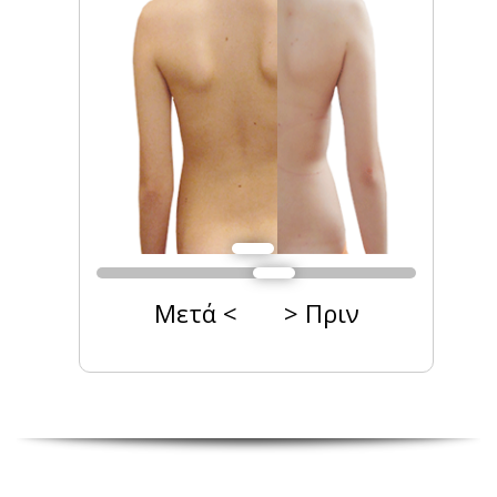
Μετά < > Πριν