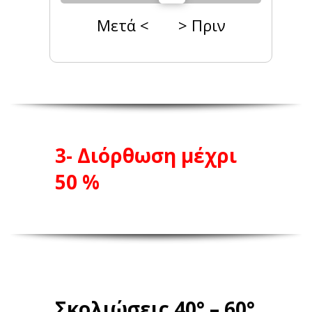
Μετά < > Πριν
3- Διόρθωση
μέχρι
50 %
Σκολιώσεις
40° – 60°