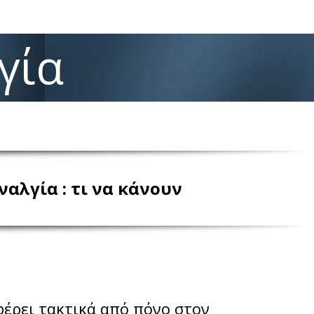
γία
αλγία : τι να κάνουν
έρει τακτικά από πόνο στον