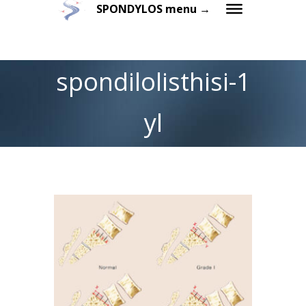
SPONDYLOS menu →
spondilolisthisi-1
yl