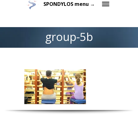
SPONDYLOS menu →
group-5b