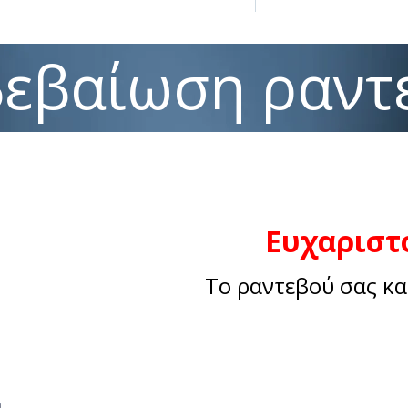
βεβαίωση ραντ
Ευχαριστ
Το ραντεβού σας κ