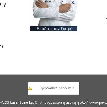
ery
rs
Προσωπικά Δεδομένα
OS Laser Spine Lab® . Απαγορεύεται η μερική ή ολική αναπαραγωγ