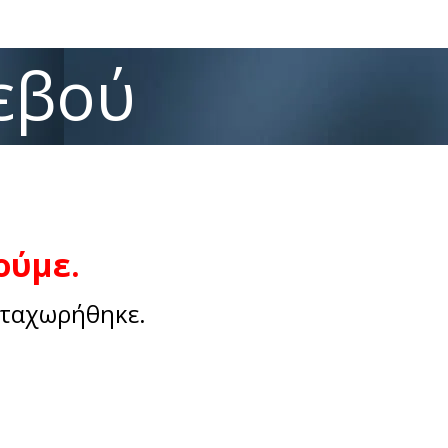
εβού
ούμε.
αταχωρήθηκε.