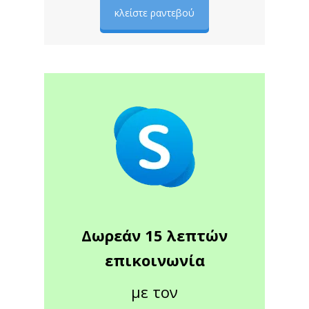
κλείστε ραντεβού
Δωρεάν 15 λεπτών
επικοινωνία
με τον