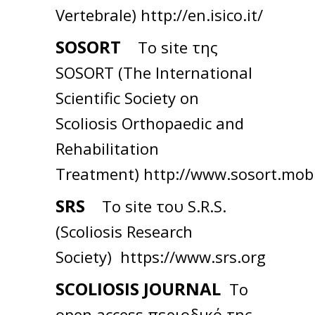
Vertebrale)
http://en.isico.it/
SOSORT
Το site της
SOSORT (The International
Scientific Society on
Scoliosis Orthopaedic and
Rehabilitation
Treatment)
http://www.sosort.mob
SRS
Το site του S.R.S.
(Scoliosis Research
Society)
https://www.srs.org
SCOLIOSIS JOURNAL
Το
open access περιοδικό της