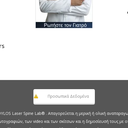
rs
Προσωπικά Δεδομένα
OS Laser Spine Lab® . Απαγορεύεται η μερική ή ολική αναπαραγωγ
ωτογραφιών, των video και των σκίτσων και η δημοσίευσή τους με 