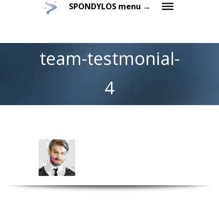
SPONDYLOS menu →
team-testmonial-
4