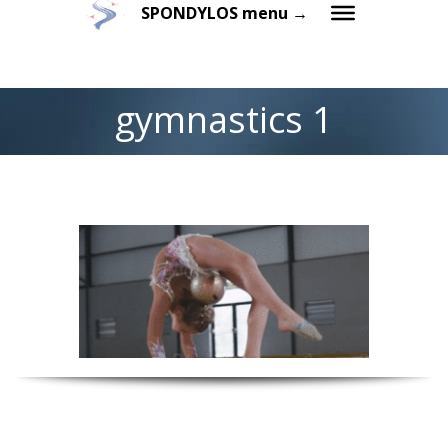
SPONDYLOS menu →
gymnastics 1