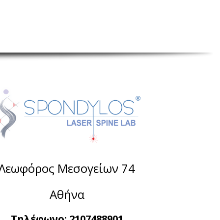
Λεωφόρος Μεσογείων 74
Αθήνα
Τηλέφωνο:
2107488901