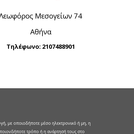
Λεωφόρος Μεσογείων 74
Αθήνα
Τηλέφωνο:
2107488901
ή, με οποιοδήποτε μέσο ηλεκτρονικό ή μη, η
οποιονδήποτε τρόπο ή η ανάρτησή τους στο