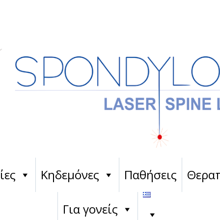
ίες
Κηδεμόνες
Παθήσεις
Θεραπ
Για γονείς