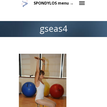
SPONDYLOS menu →
gseas4