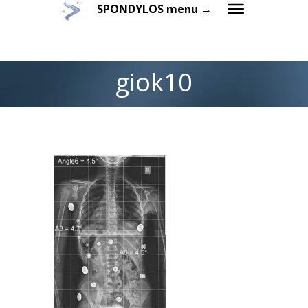
SPONDYLOS menu →
giok10