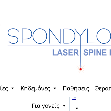
ίες
Κηδεμόνες
Παθήσεις
Θεραπ
Για γονείς