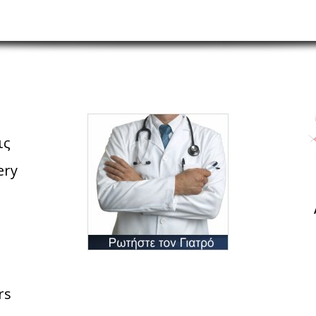
ις
ery
rs