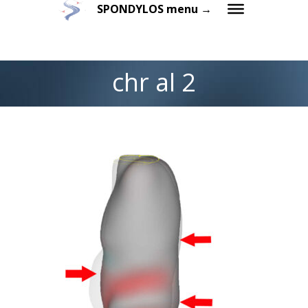
SPONDYLOS menu →
chr al 2