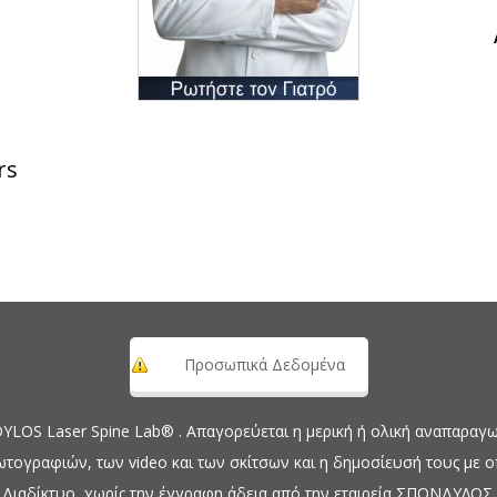
rs
Προσωπικά Δεδομένα
OS Laser Spine Lab® . Απαγορεύεται η μερική ή ολική αναπαραγωγ
ωτογραφιών, των video και των σκίτσων και η δημοσίευσή τους με 
Διαδίκτυο, χωρίς την έγγραφη άδεια από την εταιρεία ΣΠΟΝΔΥΛΟΣ.