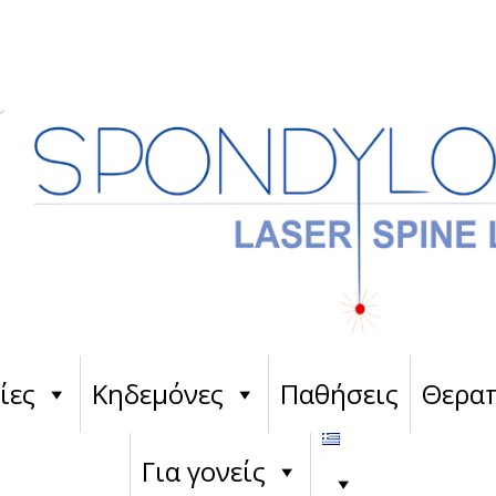
ίες
Κηδεμόνες
Παθήσεις
Θεραπ
Για γονείς