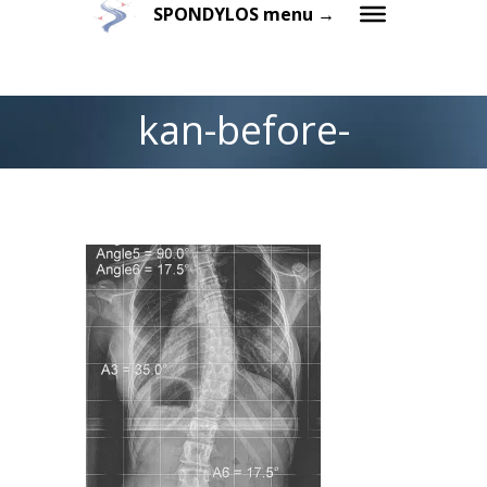
SPONDYLOS menu →
kan-before-