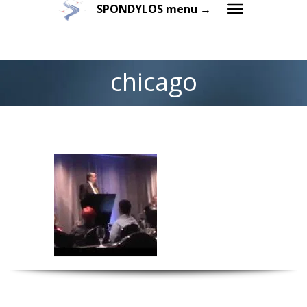
SPONDYLOS menu →
chicago