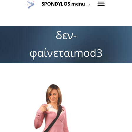
SPONDYLOS menu →
δεν-
φαίνεταιmod3