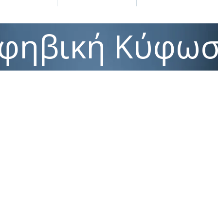
φηβική Κύφω