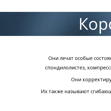
Кор
Они лечат особые состоян
спондилолистез, компрес
Они корректиру
Их также называют сгибающ