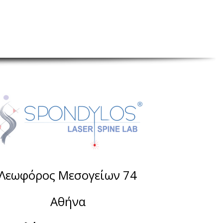
Λεωφόρος Μεσογείων 74
Αθήνα