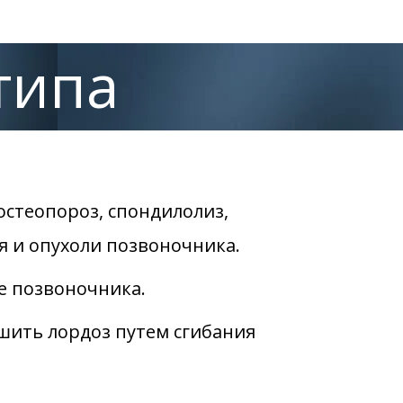
типа
 остеопороз, спондилолиз,
 и опухоли позвоночника.
е позвоночника.
шить лордоз путем сгибания